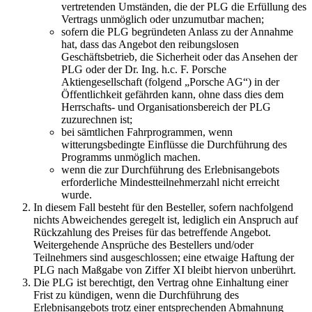
vertretenden Umständen, die der PLG die Erfüllung des
Vertrags unmöglich oder unzumutbar machen;
sofern die PLG begründeten Anlass zu der Annahme
hat, dass das Angebot den reibungslosen
Geschäftsbetrieb, die Sicherheit oder das Ansehen der
PLG oder der Dr. Ing. h.c. F. Porsche
Aktiengesellschaft (folgend „Porsche AG“) in der
Öffentlichkeit gefährden kann, ohne dass dies dem
Herrschafts- und Organisationsbereich der PLG
zuzurechnen ist;
bei sämtlichen Fahrprogrammen, wenn
witterungsbedingte Einflüsse die Durchführung des
Programms unmöglich machen.
wenn die zur Durchführung des Erlebnisangebots
erforderliche Mindestteilnehmerzahl nicht erreicht
wurde.
In diesem Fall besteht für den Besteller, sofern nachfolgend
nichts Abweichendes geregelt ist, lediglich ein Anspruch auf
Rückzahlung des Preises für das betreffende Angebot.
Weitergehende Ansprüche des Bestellers und/oder
Teilnehmers sind ausgeschlossen; eine etwaige Haftung der
PLG nach Maßgabe von Ziffer XI bleibt hiervon unberührt.
Die PLG ist berechtigt, den Vertrag ohne Einhaltung einer
Frist zu kündigen, wenn die Durchführung des
Erlebnisangebots trotz einer entsprechenden Abmahnung