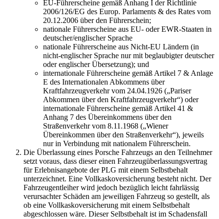
EU-Führerscheine gemäß Anhang I der Richtlinie
2006/126/EG des Europ. Parlaments & des Rates vom
20.12.2006 über den Führerschein;
nationale Führerscheine aus EU- oder EWR-Staaten in
deutscher/englischer Sprache
nationale Führerscheine aus Nicht-EU Ländern (in
nicht-englischer Sprache nur mit beglaubigter deutscher
oder englischer Übersetzung); und
internationale Führerscheine gemäß Artikel 7 & Anlage
E des Internationalen Abkommens über
Kraftfahrzeugverkehr vom 24.04.1926 („Pariser
Abkommen über den Kraftfahrzeugverkehr“) oder
internationale Führerscheine gemäß Artikel 41 &
Anhang 7 des Übereinkommens über den
Straßenverkehr vom 8.11.1968 („Wiener
Übereinkommen über den Straßenverkehr“), jeweils
nur in Verbindung mit nationalem Führerschein.
Die Überlassung eines Porsche Fahrzeugs an den Teilnehmer
setzt voraus, dass dieser einen Fahrzeugüberlassungsvertrag
für Erlebnisangebote der PLG mit einem Selbstbehalt
unterzeichnet. Eine Vollkaskoversicherung besteht nicht. Der
Fahrzeugentleiher wird jedoch bezüglich leicht fahrlässig
verursachter Schäden am jeweiligen Fahrzeug so gestellt, als
ob eine Vollkaskoversicherung mit einem Selbstbehalt
abgeschlossen wäre. Dieser Selbstbehalt ist im Schadensfall