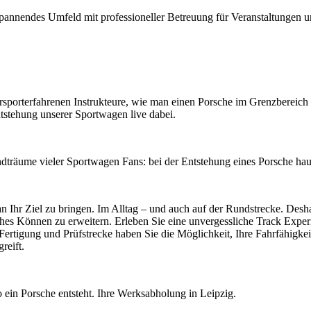
spannendes Umfeld mit professioneller Betreuung für Veranstaltungen unt
porterfahrenen Instrukteure, wie man einen Porsche im Grenzbereich be
stehung unserer Sportwagen live dabei.
dträume vieler Sportwagen Fans: bei der Entstehung eines Porsche haut
 an Ihr Ziel zu bringen. Im Alltag – und auch auf der Rundstrecke. Des
sches Können zu erweitern. Erleben Sie eine unvergessliche Track Exp
Fertigung und Prüfstrecke haben Sie die Möglichkeit, Ihre Fahrfähigkeit
reift.
ein Porsche entsteht. Ihre Werksabholung in Leipzig.