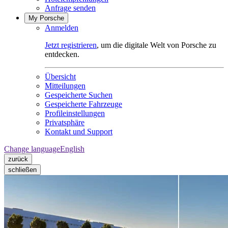
Anfrage senden
My Porsche
Anmelden
Jetzt registrieren
, um die digitale Welt von Porsche zu
entdecken.
Übersicht
Mitteilungen
Gespeicherte Suchen
Gespeicherte Fahrzeuge
Profileinstellungen
Privatsphäre
Kontakt und Support
Change language
English
zurück
schließen