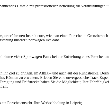
spannendes Umfeld mit professioneller Betreuung für Veranstaltungen unt
porterfahrenen Instrukteure, wie man einen Porsche im Grenzbereich be
stehung unserer Sportwagen live dabei.
dträume vieler Sportwagen Fans: bei der Entstehung eines Porsche haut
 an Ihr Ziel zu bringen. Im Alltag – und auch auf der Rundstrecke. Des
sches Können zu erweitern. Erleben Sie eine unvergessliche Track Exp
Fertigung und Prüfstrecke haben Sie die Möglichkeit, Ihre Fahrfähigkeit
reift.
ein Porsche entsteht. Ihre Werksabholung in Leipzig.