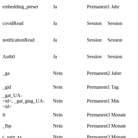
embedding_preset
Ja
Permanent
1 Jahr
covidRead
Ja
Session
Session
notificationRead
Ja
Session
Session
Auth0
Ja
Session
Session
_ga
Nein
Permanent
2 Jahre
_gid
Nein
Permanent
1 Tag
_gat_UA-
<id>, _gat_gtag_UA-
Nein
Permanent
1 Min
<id>
fr
Nein
Permanent
3 Monate
_fbp
Nein
Permanent
3 Monate
c_user, xs
Nein
Permanent
3 Monate